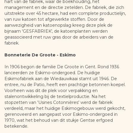
hart van de fabriek, waar de boekhouding, het
management en de directie zetelden. De fabriek, die zich
uitstrekte over 45 hectare, had een complete productielijn,
van ruw katoen tot afgewerkte stoffen. Door de
aanwezigheid van katoenopslag kreeg deze plek de
bijnaam 'GESFABRIEK', de katoenplanten werden
geassocieerd met ruw gras door de arbeiders van de
fabriek.
Bonneterie De Groote - Eskimo
In 1906 begon de familie De Groote in Gent. Rond 1936
lanceerden ze Eskimo-ondergoed. De huidige
Eskimofabriek aan de Wiedauwkaai stamt uit 1946. De
entree, nu de Patio, heeft een prachtige betonnen koepel.
Voorheen was dit de plek voor verpakking en
stalenontwikkeling bij de textielproductie. Na het
stopzetten van 'Usines Cotonnières' werd de fabriek
verdeeld, maar het huidige Eskimogebouw werd gekocht,
gerenoveerd en aangepast voor Eskimo-ondergoed in
1970, wat het behoud van dit stukje Gentse erfgoed
betekende.